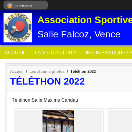
Panneau de gestion des cookies
Se connecter
Association Sportiv
Salle Falcoz, Vence
ACCUEIL
LA VIE DU CLUB
INFOS PRATIQUES
Accueil
Les albums photos
Téléthon 2022
TÉLÉTHON 2022
Téléthon Salle Maxime Candau