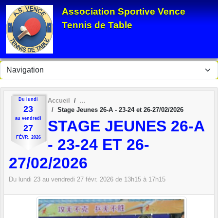
Panneau de gestion des cookies
Association Sportive Vence
Tennis de Table
Du
lundi
Accueil
23
Stage Jeunes 26-A - 23-24 et 26-27/02/2026
au
vendredi
STAGE JEUNES 26-A
27
FÉVR.
2026
- 23-24 ET 26-
27/02/2026
Du
lundi
23
au
vendredi
27
févr.
2026
de 13h15 à 17h15